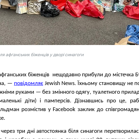
ля афганських біженців у дворі синагоги
 афганських біженців нещодавно прибули до містечка Б
на, —
повідомляє
Jewish News. Їхньому становищу не 
жніми руками — без змінного одягу, туалетного прила
 маленькі діти) і памперсів. Дізнавшись про це, раб
ельдман розмістив у Facebook заклик до співгромадя
е.
через три дні автостоянка біля синагоги перетворилас