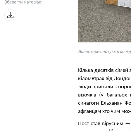
Зберегти матеріал:
Волонтери сортують речі д
Кілька десятків сімей
кілометрах від Лондо
люди приїхали з поро
візочків (у багатьох
синагоги Ельханан Ф
афганцям хто чим мож
Пост став вірусним — 