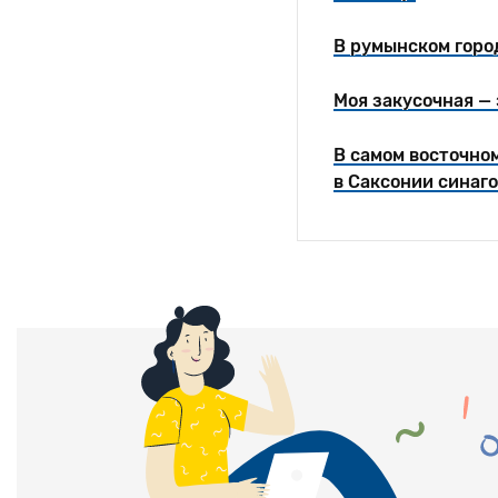
В румынском горо
Моя закусочная — 
В самом восточно
в Саксонии синаго