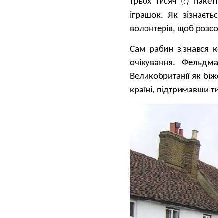
трьох тисяч (!) пакет
іграшок. Як зізнаєт
волонтерів, щоб розсо
Сам рабин зізнався к
очікування. Фельдм
Великобританії як біж
країні, підтримавши ти