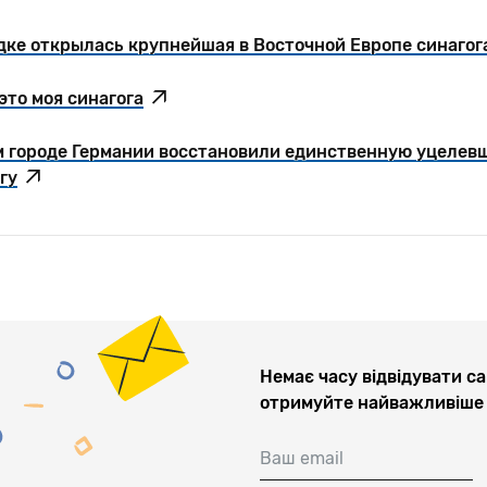
дке открылась крупнейшая в Восточной Европе синагог
это моя синагога
м городе Германии восстановили единственную уцелев
гу
Немає часу відвідувати са
отримуйте найважливіше 
Ваш email