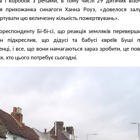
ів і коробок з речами, в тому числі 29 дитячих візоч
ься прихожанка синагоги Ханна Роуз, «довелося зал
ртувати цю величезну кількість пожертвувань».
ореспонденту Бі-бі-сі, що реакція земляків переверш
ан підкреслив, що дідусі та бабусі євреїв Буші 
енці, і все, що вони намагаються зараз зробити, це по
х, хто цього потребує сьогодні.