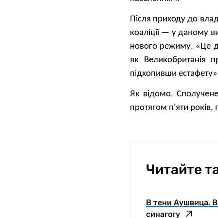
Після приходу до влади
коаліції — у даному в
нового режиму. «Це 
як Великобританія п
підхопивши естафету»
Як відомо, Сполучене
протягом п'яти років,
Читайте т
В тени Аушвица. 
синагогу