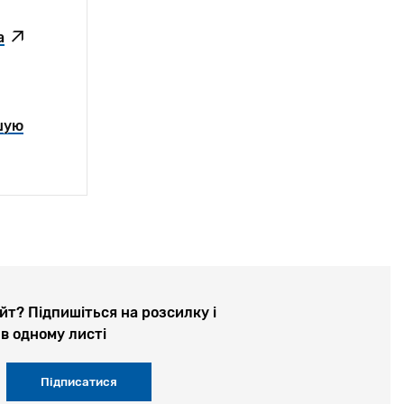
а
шую
йт? Підпишіться на розсилку і
в одному листі