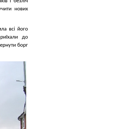
ків і безліч
учити нових
ила всі його
приїхали до
вернути борг