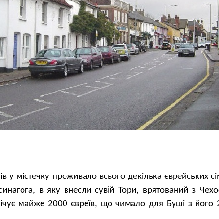
ів у містечку проживало всього декілька єврейських сі
инагога, в яку внесли сувій Тори, врятований з Чехо
ічує майже 2000 євреїв, що чимало для Буші з його 