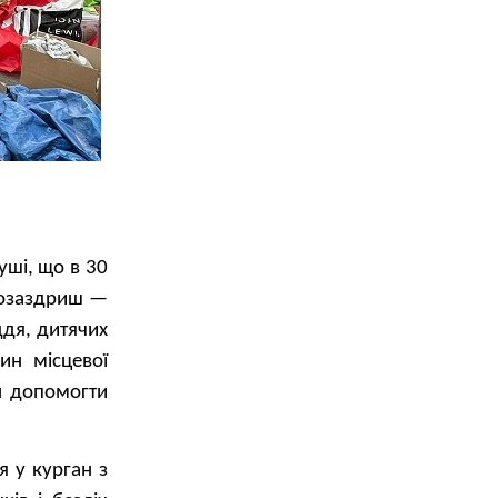
уші, що в 30
позаздриш —
ддя, дитячих
ин місцевої
н допомогти
я у курган з