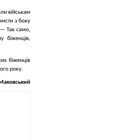
али військам
омсти з боку
— Так само,
у біженців,
их біженців
ого року.
 Маковський