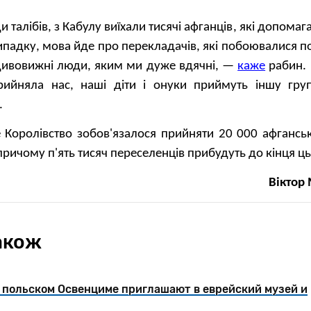
 талібів, з Кабулу виїхали тисячі афганців, які допомаг
ипадку, мова йде про перекладачів, які побоювалися п
дивовижні люди, яким ми дуже вдячні, —
каже
рабин. 
рийняла нас, наші діти і онуки приймуть іншу груп
.
 Королівство зобов'язалося прийняти 20 000 афганськ
 причому п'ять тисяч переселенців прибудуть до кінця ць
Віктор
акож
В польском Освенциме приглашают в еврейский музей и