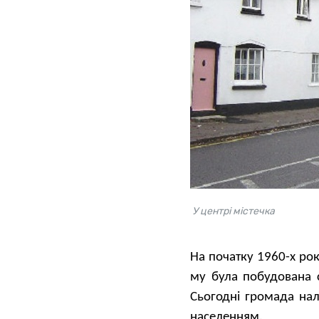
У центрі містечка
На початку 1960-х рок
му була побудована с
Сьогодні громада нал
населенням.