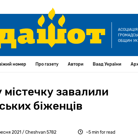
АСОЦІАЦІ
ГРОМАДСЬК
ОБЩИН УК
віжий номер
Про газету
Автори
Ваад України
Арх
у містечку завалили
ських біженців
ресня 2021 / Cheshvan 5782
~5 min for read