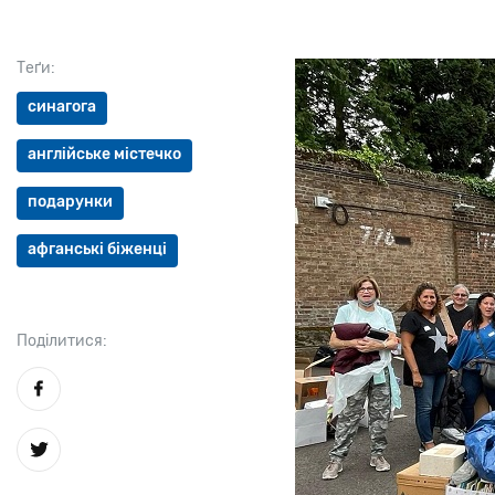
Теґи:
синагога
англійське містечко
подарунки
афганські біженці
Поділитися: